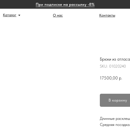
При подписке на рассылку -8%
г
Ист
О нас
Контакты
Брюки из атласа
SKU:
01020240
17500,00
р.
В корзину
Длинные расклеш
Средняя посадка.