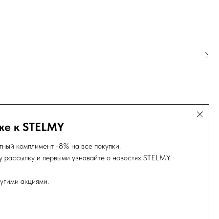
голубая
Блуза с высоким воротом
Шёл
же к STELMY
12 500
р.
тный комплимент -8% на все покупки.
 рассылку и первыми узнавайте о новостях STELMY.
угими акциями.