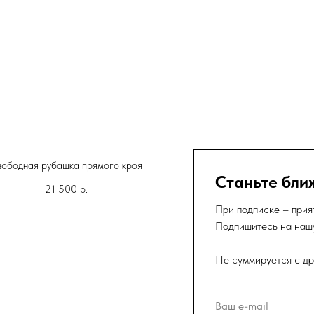
ободная рубашка прямого кроя
Блуза ципао из атласа 
Станьте бли
21 500
р.
19 500
р.
При подписке – прия
Подпишитесь на нашу
Не суммируется с др
Ваш e-mail