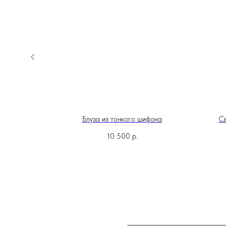
кремовая
Блуза из тонкого шифона
Св
10 500
р.