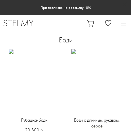
При подписке на рассылку -8%
Боди
Рубашка-боди
Боди с длинным рукавом,
серое
20 500
р.