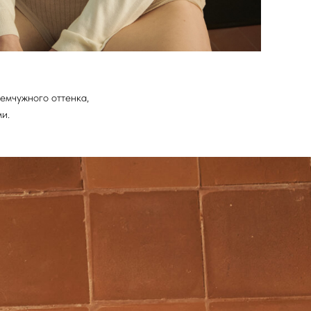
емчужного оттенка,
и.