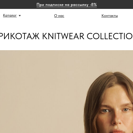
При подписке на рассылку -8%
г
Ист
О нас
Контакты
РИКОТАЖ KNITWEAR COLLECTI