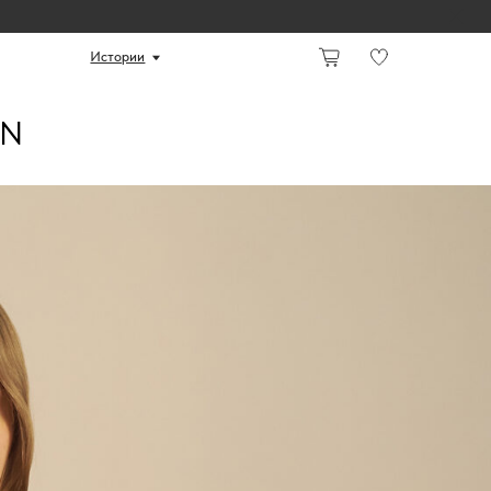
ории
ON