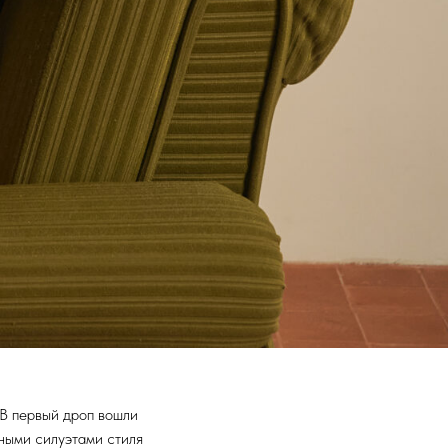
 В первый дроп вошли
ными силуэтами стиля