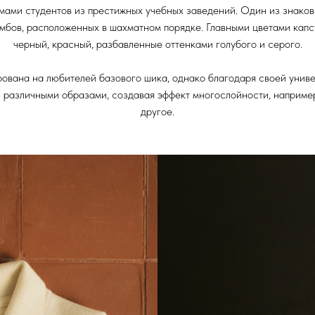
рмами студентов из престижных учебных заведений. Один из знаков
ромбов, расположенных в шахматном порядке. Главными цветами капс
черный, красный, разбавленные оттенками голубого и серого.
ована на любителей базового шика, однако благодаря своей унив
с различными образами, создавая эффект многослойности, например
другое.