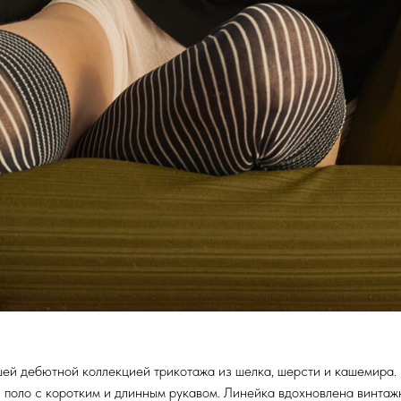
ей дебютной коллекцией трикотажа из шелка, шерсти и кашемира.
 поло с коротким и длинным рукавом. Линейка вдохновлена винтаж