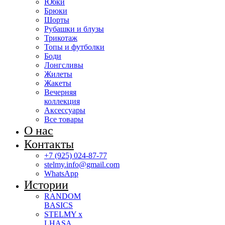
Юбки
Брюки
Шорты
Рубашки и блузы
Трикотаж
Топы и футболки
Боди
Лонгсливы
Жилеты
Жакеты
Вечерняя
коллекция
Аксессуары
Все товары
О нас
Контакты
+7 (925) 024-87-77
stelmy.info@gmail.com
WhatsApp
Истории
RANDOM
BASICS
STELMY x
LHASA