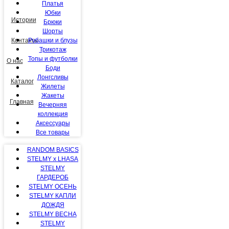
Платья
Юбки
Истории
Брюки
Шорты
Рубашки и блузы
Контакты
Трикотаж
Топы и футболки
О нас
Боди
Лонгсливы
Каталог
Жилеты
Жакеты
Главная
Вечерняя
коллекция
Аксессуары
Все товары
RANDOM BASICS
STELMY x LHASA
STELMY
ГАРДЕРОБ
STELMY ОСЕНЬ
STELMY КАПЛИ
ДОЖДЯ
STELMY ВЕСНА
STELMY