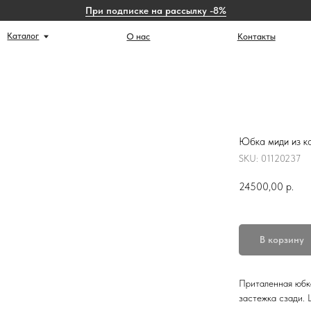
При подписке на рассылку -8%
г
Ист
О нас
Контакты
Юбка миди из к
SKU:
01120237
24500,00
р.
В корзину
Приталенная юбк
застежка сзади. 