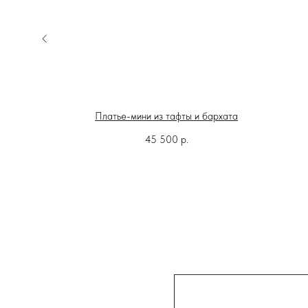
лях
Платье-мини из тафты и бархата
45 500
р.