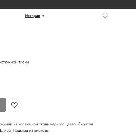
ории
остюмной ткани
а-миди из костюмной ткани черного цвета. Скрытая
Шлица. Подклад из вискозы.