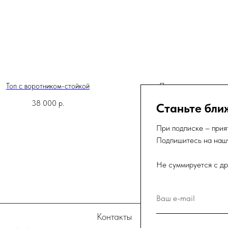
Топ с воротником-стойкой
Платье в клетку из х
38 000
р.
40 500
р.
Станьте бли
При подписке – прия
Подпишитесь на нашу
Не суммируется с др
Ваш e-mail
Контакты