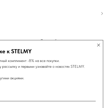
лопка
Легкая юбка с кружевом
25 000
р.
же к STELMY
тный комплимент -8% на все покупки.
 рассылку и первыми узнавайте о новостях STELMY.
угими акциями.