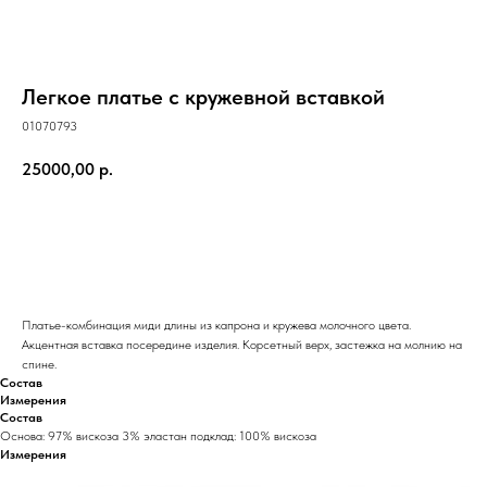
Легкое платье с кружевной вставкой
01070793
25000,00
р.
В корзину
Платье-комбинация миди длины из капрона и кружева молочного цвета.
Акцентная вставка посередине изделия. Корсетный верх, застежка на молнию на
спине.
Состав
Измерения
Состав
Основа: 97% вискоза 3% эластан подклад: 100% вискоза
Измерения