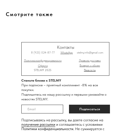
Смотрите также
Контакты
8 (925) 024-87-77
WhatsApp
stelmy.info@gmail.com
Политика конфиденциальности
Правила доставки
Возврат и обмен
Оферта
STELMY 2025
Реквизиты
Станьте ближе к STELMY
При подписке – приятный комплимент -8% на все
покупки.
Подпишитесь на нашу рассылку и первыми узнавайте о
новостях STELMY.
Подписаться
Подписываясь на рассылку, вы даете согласие на
получение рассылки
и соглашаетесь с условиями
Политики конфиденциальности
. Не суммируется с