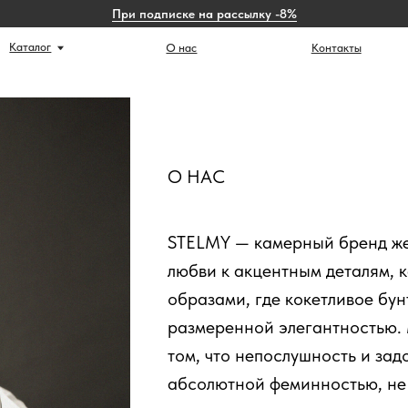
При подписке на рассылку -8%
г
Ист
О нас
Контакты
О НАС
STELMY — камерный бренд же
любви к акцентным деталям, 
образами, где кокетливое бун
размеренной элегантностью.
том, что непослушность и зад
абсолютной феминностью, не 