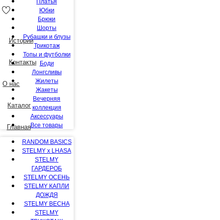
Платья
Юбки
Истории
Брюки
Шорты
Контакты
Рубашки и блузы
Трикотаж
О нас
Топы и футболки
Боди
Каталог
Лонгсливы
Жилеты
Жакеты
Главная
Вечерняя
коллекция
Аксессуары
Все товары
RANDOM BASICS
STELMY x LHASA
STELMY
ГАРДЕРОБ
STELMY ОСЕНЬ
STELMY КАПЛИ
ДОЖДЯ
STELMY ВЕСНА
STELMY