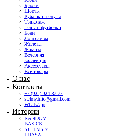
Брюки
Шорты
Рубашки и блузы
Трикотаж
Топы и футболки
Боди
Лонгсливы
Жилеты
Жакеты
Вечерняя
коллекция
Аксессуары
Все товары
О нас
Контакты
+7 (925) 024-87-77
stelmy.info@gmail.com
WhatsApp
Истории
RANDOM
BASICS
STELMY x
LHASA