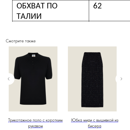
Смотрите также
м
Трикотажное поло с коротким
Юбка миди с вышивкой из
рукавом
бисера