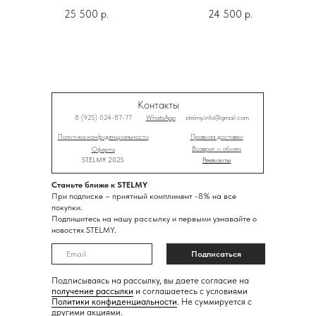
25 500
р.
24 500
р.
Контакты
8 (925) 024-87-77
WhatsApp
stelmy.info@gmail.com
Политика конфиденциальности
Правила доставки
Возврат и обмен
Оферта
STELMY 2025
Реквизиты
Станьте ближе к STELMY
При подписке – приятный комплимент -8% на все
покупки.
Подпишитесь на нашу рассылку и первыми узнавайте о
новостях STELMY.
Подписаться
Подписываясь на рассылку, вы даете согласие на
получение рассылки
и соглашаетесь с условиями
Политики конфиденциальности
. Не суммируется с
другими акциями.