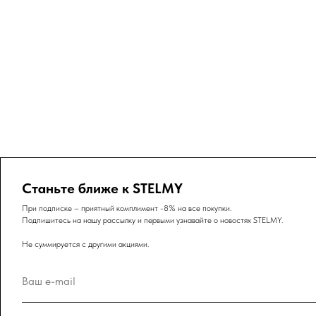
Станьте ближе к STELMY
При подписке – приятный комплимент -8% на все покупки.
Подпишитесь на нашу рассылку и первыми узнавайте о новостях STELMY.
Не суммируется с другими акциями.
Ваш e-mail