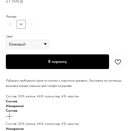
21 500
р.
Размер
S
M
L
Цвет
В корзину
Рубашка свободного кроя из хлопка с коротким рукавом. Застежка на пуговицы,
вышивка в виде машины для гольфа на рукаве.
Состав: 50% хлопок, 46% полиэстер, 4% эластан
Состав
Измерения
Состав
Состав: 50% хлопок, 46% полиэстер, 4% эластан
Измерения