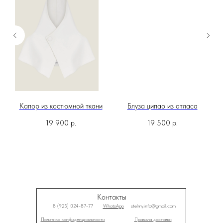
м
Капор из костюмной ткани
Блуза ципао из атласа
19 900
р.
19 500
р.
Контакты
8 (925) 024-87-77
WhatsApp
stelmy.info@gmail.com
Политика конфиденциальности
Правила доставки