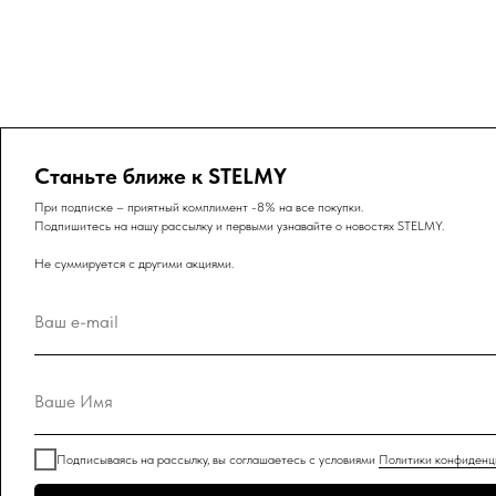
Станьте ближе к STELMY
При подписке – приятный комплимент -8% на все покупки.
Подпишитесь на нашу рассылку и первыми узнавайте о новостях STELMY.
Не суммируется с другими акциями.
Ваш e-mail
Ваше Имя
Подписываясь на рассылку, вы соглашаетесь с условиями
Политики конфиденц