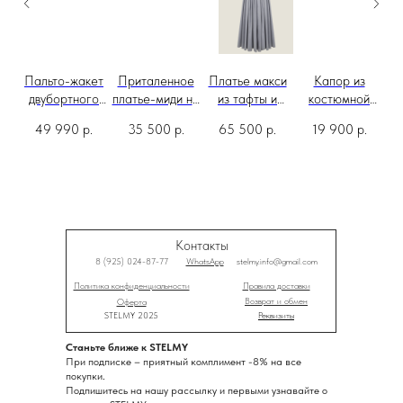
 из
Пальто-жакет
Приталенное
Платье макси
Капор из
Пл
бая
двубортного
платье-миди на
из тафты и
костюмной
кроя
бретелях
бархата
ткани
49 990
р.
35 500
р.
65 500
р.
19 900
р.
Контакты
8 (925) 024-87-77
WhatsApp
stelmy.info@gmail.com
Политика конфиденциальности
Правила доставки
Возврат и обмен
Оферта
STELMY 2025
Реквизиты
Станьте ближе к STELMY
При подписке – приятный комплимент -8% на все
покупки.
Подпишитесь на нашу рассылку и первыми узнавайте о