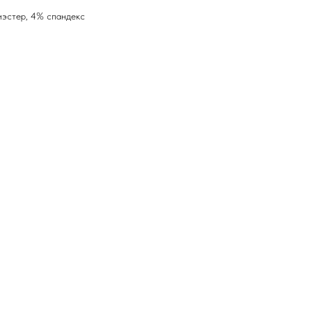
иэстер, 4% спандекс