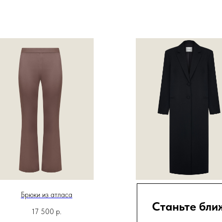
Брюки из атласа
Пальто-жакет двубортно
Станьте бли
17 500
р.
49 990
р.