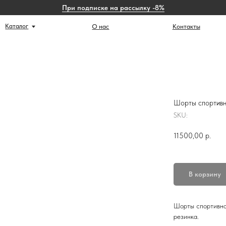
При подписке на рассылку -8%
г
Ист
О нас
Контакты
Шорты спортивн
SKU:
11500,00
р.
В корзину
Шорты спортивног
резинка.